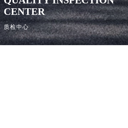
QUALITY INSPECTION
CENTER
质检中心
首页
>
项目展示
>
医疗科研建筑
>
质检中心
质检中心
青岛首个EOD（绿色生态办公区）席卷全球的办公形态革命，我们
创造的绿色生态办公区是通过科学规划设计获得一种高效、低耗、无
废无污染且能实现一定程度自给的新型办公方式。建筑群不仅风格各
异，强调采光与绿化，且在建筑材料选择上也注重环保。拥有雨水收
集渗漏系统、太阳能利用系统、可循环利用再生材料、绿化防晒墙、
自然通风系统等绿色生态技术。好的观景效果，提高了建筑所在地块
的绿化覆盖率。