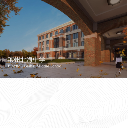
滨州北海中学
Binzhou Beihai Middle School