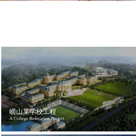
崂山某学校工程
A College Relocation Project