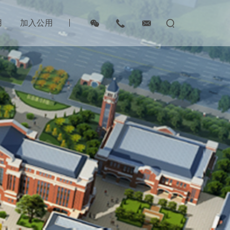
用
加入公用