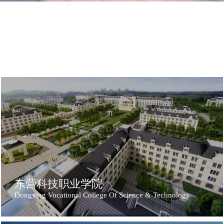
东营科技职业学院
Dongying Vocational College Of Science & Technology