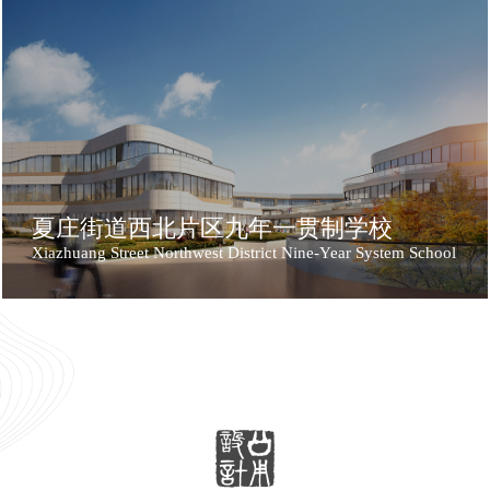
夏庄街道西北片区九年一贯制学校
Xiazhuang Street Northwest District Nine-Year System School