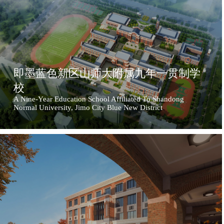
即墨蓝色新区山师大附属九年一贯制学
校
A Nine-Year Education School Affiliated To Shandong
Normal University, Jimo City Blue New District