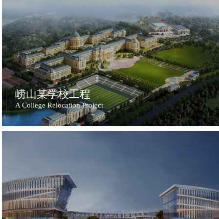
崂山某学校工程
A College Relocation Project