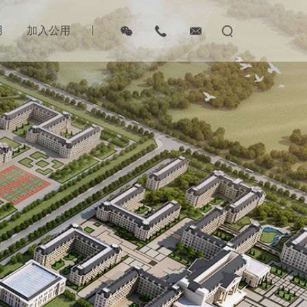
用
加入公用