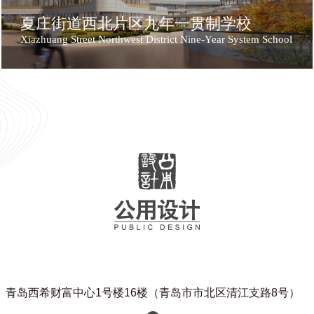
夏庄街道西北片区九年一贯制学校
Xiazhuang Street Northwest District Nine-Year System School
青岛西希财富中心1号楼16楼（青岛市市北区清江支路8号）