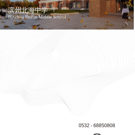
滨州北海中学
Binzhou Beihai Middle School
0532 - 68850808