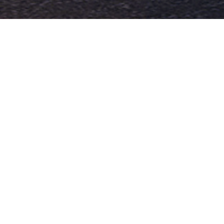
首页
>
项目展示
>
教育建筑
>
山东工艺美术学院青岛校区
山东工艺美术学院青岛校区
方案设计以“天圆地方，天人合一”和“日月星辰，太极两仪”为设计概
念，在校园综合体中植入三个层级的艺术场所，艺术之谷、艺术长廊
和艺术圣殿，让艺术的氛围渗透到学校的每一寸土地中。
建筑方形体量运用鲁班锁的本质——榫卯结构，进行体块塑造，将这
种天人合一的工匠精神贯穿整个校园。立面材质上，采用石材及具有
中国古典韵味的砖幕墙，体现学校厚重的文化底蕴。“鲁班线”交织在
教学综合体所在的圆形体块上，利用动感流线型的线条，使建筑更具
有艺术气息。
将支撑学校运行的心脏——教学研究综合体，设计为一座架于其他几
大功能块之上的圆环，作为校园的联系之环，自然之环及交流之环。